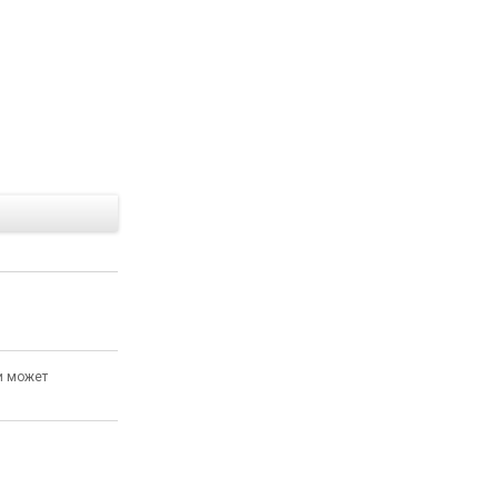
Е
и может