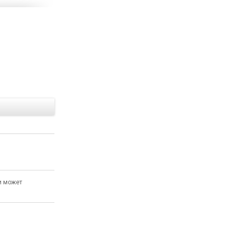
Е
и может