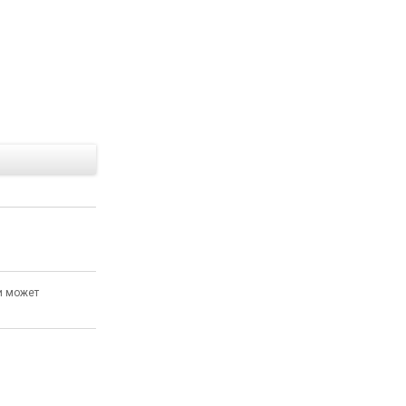
Е
и может