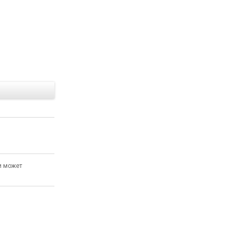
Е
и может