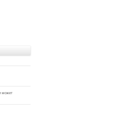
Е
и может