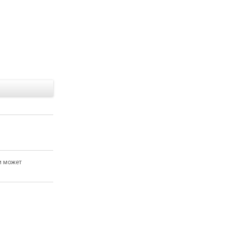
Е
и может