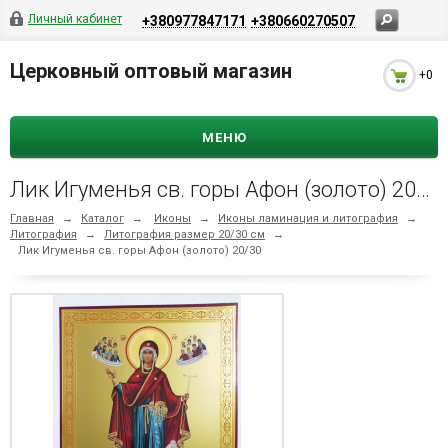
Личный кабинет
+380977847171
+380660270507
Церковный оптовый магазин
+0
МЕНЮ
Лик Игуменья св. горы Афон (золото) 20/30
Главная
→
Каталог
→
Иконы
→
Иконы ламинация и литография
→
Литография
→
Литография размер 20/30 см
→
Лик Игуменья св. горы Афон (золото) 20/30