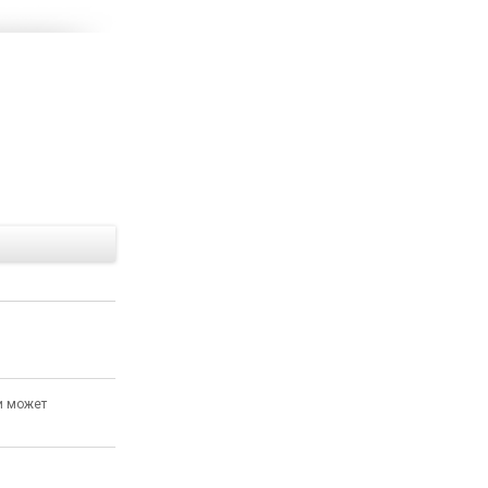
Е
и может