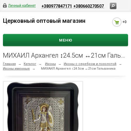
Личный кабинет
+380977847171
+380660270507
Церковный оптовый магазин
+0
МЕНЮ
МИХАИЛ Архангел ↕24.5см ↔21см Гальваника
Главная
→
Каталог
→
Иконы
→
Иконы с серебром и позолотой
→
Иконы именные
→
МИХАИЛ Архангел ↕24.5см ↔21см Гальваника