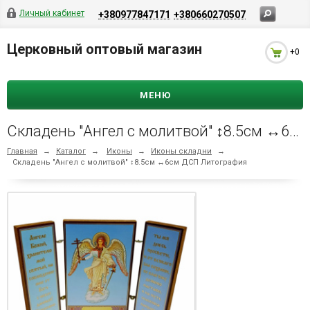
Личный кабинет
+380977847171
+380660270507
Церковный оптовый магазин
+0
МЕНЮ
Складень "Ангел с молитвой" ↕8.5см ↔6см ДСП Литография
Главная
→
Каталог
→
Иконы
→
Иконы складни
→
Складень "Ангел с молитвой" ↕8.5см ↔6см ДСП Литография