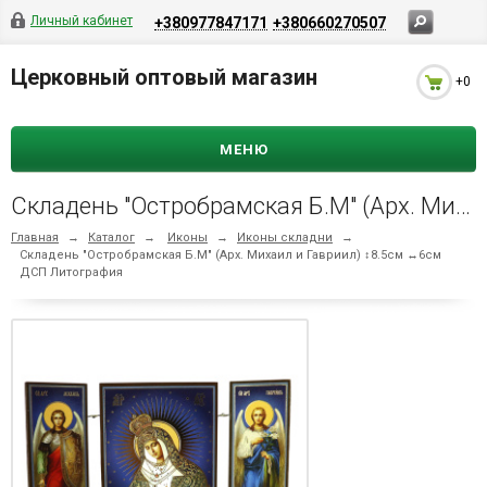
Личный кабинет
+380977847171
+380660270507
Церковный оптовый магазин
+0
МЕНЮ
Складень "Остробрамская Б.М" (Арх. Михаил и Гавриил) ↕8.5см ↔6см ДСП Литография
Главная
→
Каталог
→
Иконы
→
Иконы складни
→
Складень "Остробрамская Б.М" (Арх. Михаил и Гавриил) ↕8.5см ↔6см
ДСП Литография