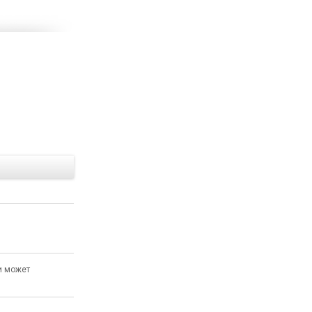
Е
и может