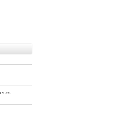
Е
и может