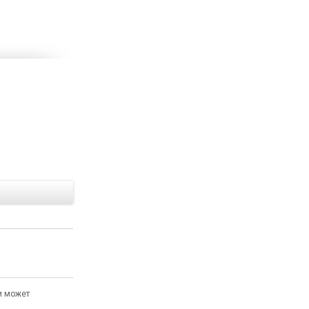
Е
и может