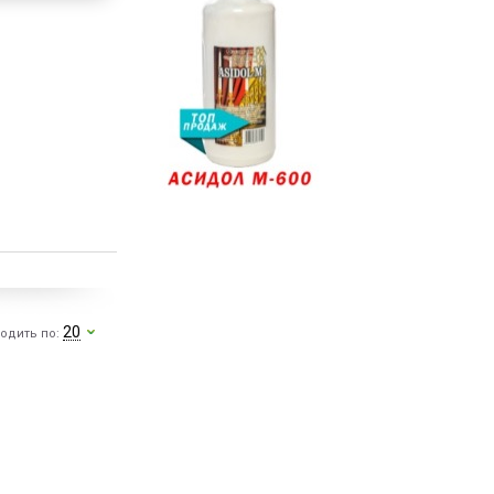
20
одить по: