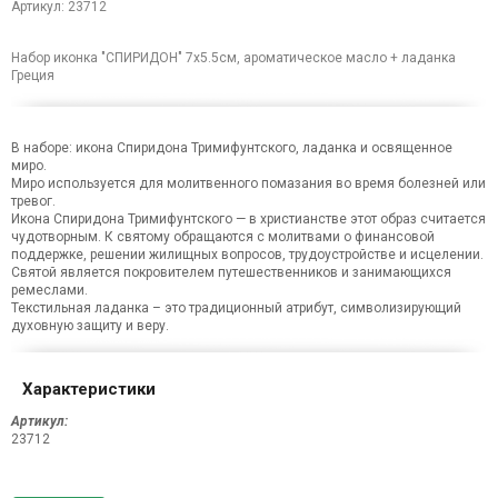
Артикул: 23712
Набор иконка "СПИРИДОН" 7х5.5см, ароматическое масло + ладанка
Греция
В наборе: икона Спиридона Тримифунтского, ладанка и освященное
миро.
Миро используется для молитвенного помазания во время болезней или
тревог.
Икона Спиридона Тримифунтского — в христианстве этот образ считается
чудотворным. К святому обращаются с молитвами о финансовой
поддержке, решении жилищных вопросов, трудоустройстве и исцелении.
Святой является покровителем путешественников и занимающихся
ремеслами.
Текстильная ладанка – это традиционный атрибут, символизирующий
духовную защиту и веру.
Характеристики
Артикул:
23712