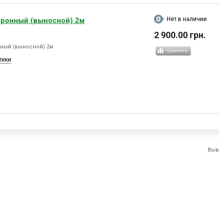
Нет в наличии
оронный (выносной) 2м
2 900.00 грн.
нный (выносной) 2м
тики
Выв