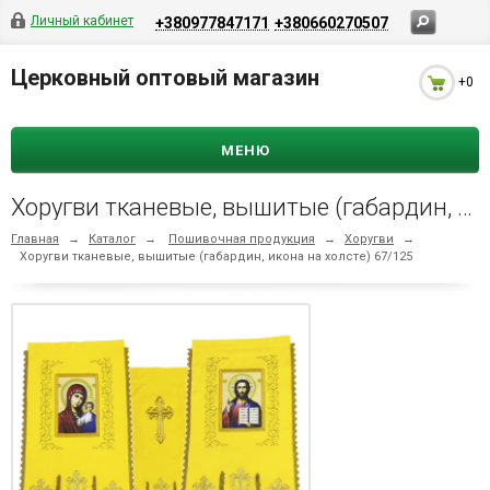
Личный кабинет
+380977847171
+380660270507
Церковный оптовый магазин
+0
МЕНЮ
Хоругви тканевые, вышитые (габардин, икона на холсте) 67/125
Главная
→
Каталог
→
Пошивочная продукция
→
Хоругви
→
Хоругви тканевые, вышитые (габардин, икона на холсте) 67/125