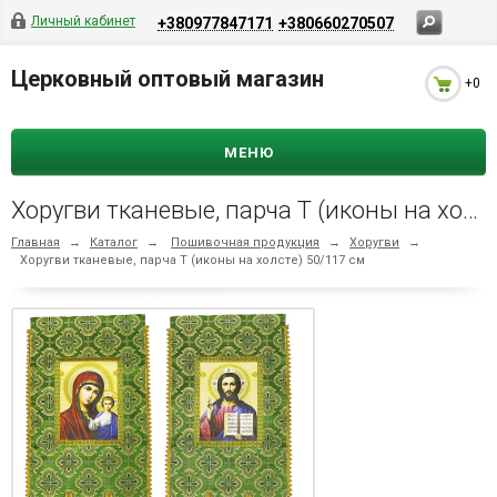
Личный кабинет
+380977847171
+380660270507
Церковный оптовый магазин
+0
МЕНЮ
Хоругви тканевые, парча Т (иконы на холсте) 50/117 см
Главная
→
Каталог
→
Пошивочная продукция
→
Хоругви
→
Хоругви тканевые, парча Т (иконы на холсте) 50/117 см