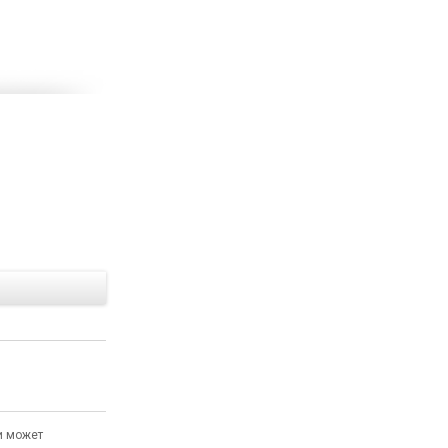
Е
и может