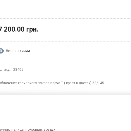
7 200.00 грн.
Нет в наличии
Артикул: 23405
Облачения греческого покроя парча Т ( крест в цветах) 58/145
енник, палица, покровцы, воздух