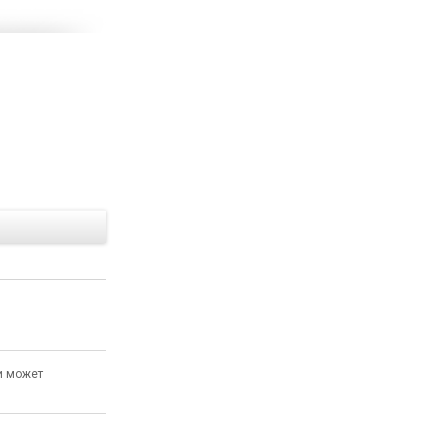
Е
и может