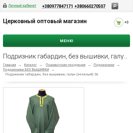
Личный кабинет
+380977847171
+380660270507
Церковный оптовый магазин
+0
МЕНЮ
Подризник габардин, без вышивки, галун (зеленый) 56
Главная
→
Каталог
→
Пошивочная продукция
→
Подризники
→
Подризники БЕЗ ВЫШИВКИ
→
Подризник габардин, без вышивки, галун (зеленый) 56