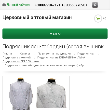
Личный кабинет
+380977847171
+380660270507
Церковный оптовый магазин
+0
МЕНЮ
Подрясник лен-габардин (серая вышивка, виноград) 48р.
Главная
→
Каталог
→
Пошивочная продукция
→
Подрясники
→
Подрясник мужской
→
Подрясники из ГАБАРДИНА, ЛЬНА
→
Подрясники СЕРОГО цвета
→
Подрясник лен-габардин (серая вышивка, виноград) 48р.