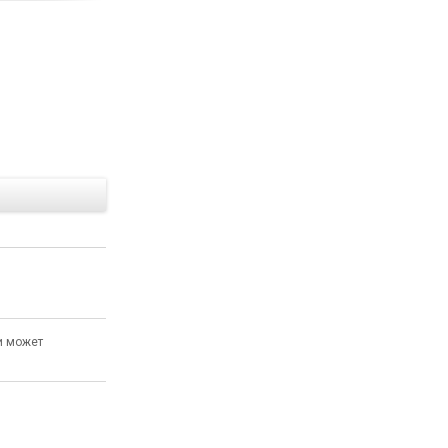
Е
и может