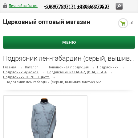
Личный кабинет
+380977847171
+380660270507
Церковный оптовый магазин
+0
МЕНЮ
Подрясник лен-габардин (серый, вышивка листик) 56р.
Главная
→
Каталог
→
Пошивочная продукция
→
Подрясники
→
Подрясник мужской
→
Подрясники из ГАБАРДИНА, ЛЬНА
→
Подрясники СЕРОГО цвета
→
Подрясник лен-габардин (серый, вышивка листик) 56р.