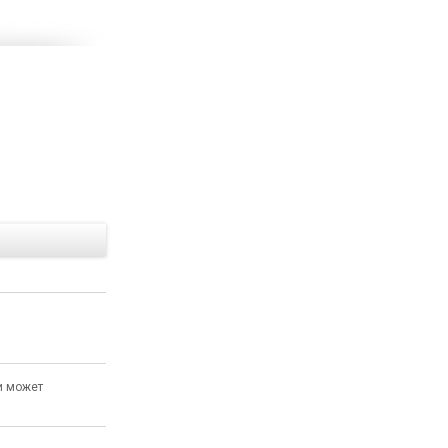
Е
и может