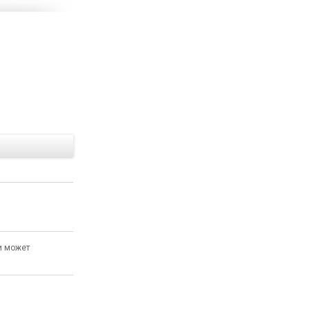
Е
и может