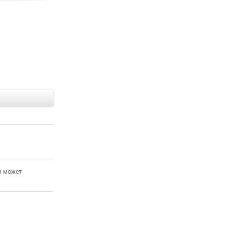
Е
и может