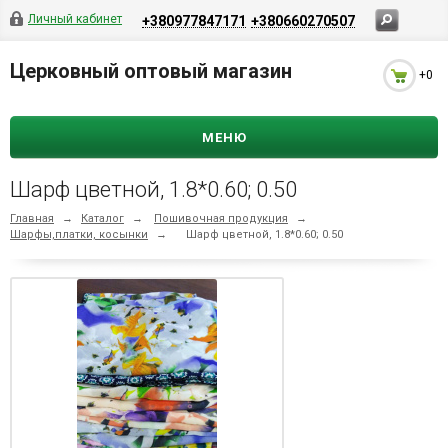
Личный кабинет
+380977847171
+380660270507
Церковный оптовый магазин
+0
МЕНЮ
Шарф цветной, 1.8*0.60; 0.50
Главная
→
Каталог
→
Пошивочная продукция
→
Шарфы,платки, косынки
→
Шарф цветной, 1.8*0.60; 0.50