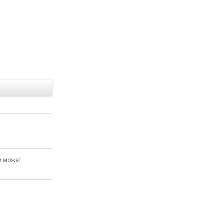
Е
и может