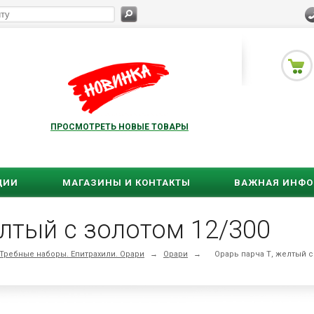
ПРОСМОТРЕТЬ НОВЫЕ ТОВАРЫ
ЦИИ
МАГАЗИНЫ И КОНТАКТЫ
ВАЖНАЯ ИНФ
елтый с золотом 12/300
Требные наборы. Епитрахили. Орари
→
Орари
→
Орарь парча Т, желтый с