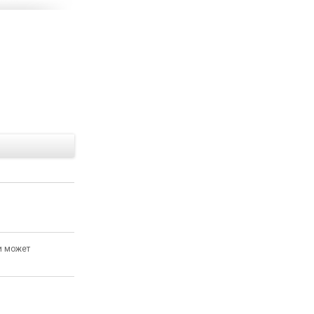
Е
и может