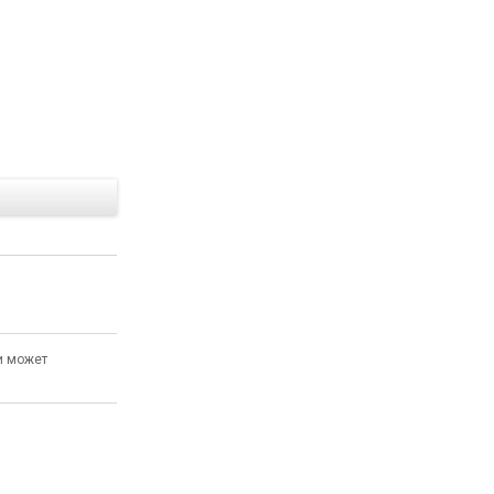
Е
и может