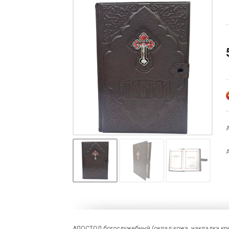
АПОСТОЛ богослужебный (оклад кожа, накладка кре