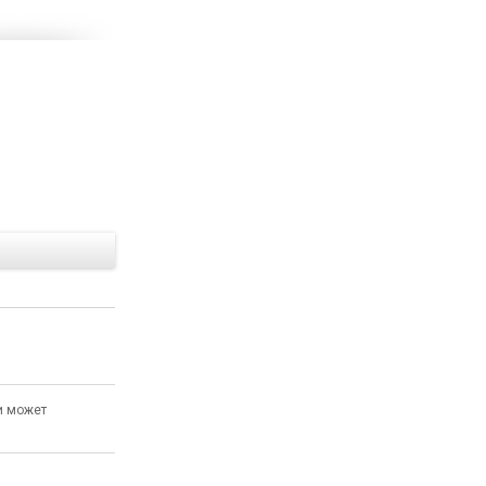
Е
и может