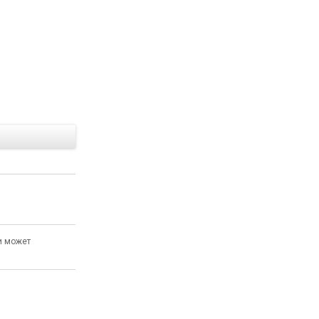
Е
и может