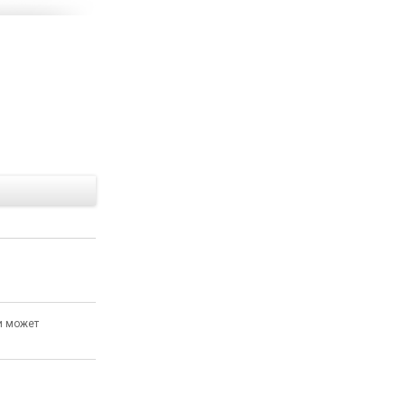
Е
и может