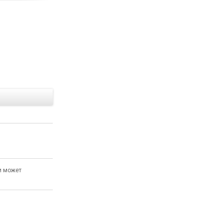
Е
и может