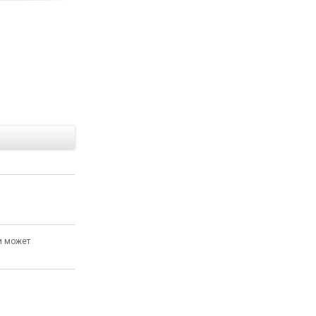
Е
и может