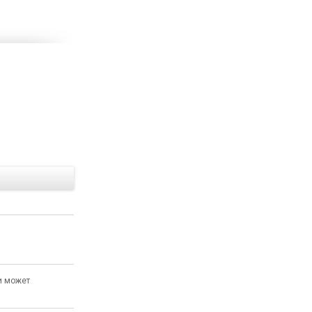
Е
и может