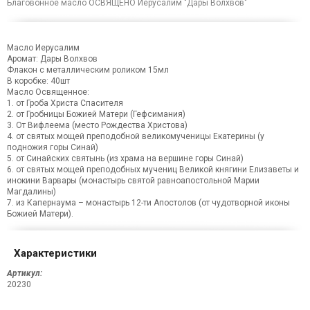
Благовонное масло ОСВЯЩЕНО Иерусалим "Дары Волхвов"
Масло Иерусалим
Аромат: Дары Волхвов
Флакон с металлическим роликом 15мл
В коробке: 40шт
Масло Освященное:
1. от Гроба Христа Спасителя
2. от Гробницы Божией Матери (Гефсимания)
3. От Вифлеема (место Рождества Христова)
4. от святых мощей преподобной великомученицы Екатерины (у
подножия горы Синай)
5. от Синайских святынь (из храма на вершине горы Синай)
6. от святых мощей преподобных мучениц Великой княгини Елизаветы и
инокини Варвары (монастырь святой равноапостольной Марии
Магдалины)
7. из Капернаума – монастырь 12-ти Апостолов (от чудотворной иконы
Божией Матери).
Характеристики
Артикул:
20230