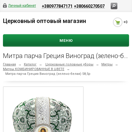
Личный кабинет
+380977847171
+380660270507
Церковный оптовый магазин
+0
МЕНЮ
Митра парча Греция Виноград (зелено-белая) 58,5р
Главная
→
Каталог
→
Церковные головные уборы
→
Митры
→
Митры КОМБИНИРОВАННЫЕ В ЦВЕТЕ
→
Митра парча Греция Виноград (зелено-белая) 58,5р