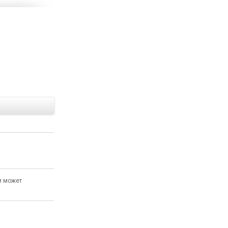
Е
и может