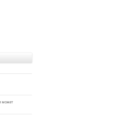
Е
и может