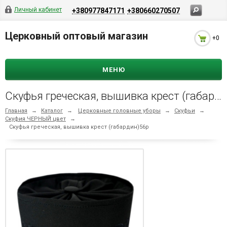
Личный кабинет
+380977847171
+380660270507
Церковный оптовый магазин
+0
МЕНЮ
Скуфья греческая, вышивка крест (габардин)56р
Главная
→
Каталог
→
Церковные головные уборы
→
Скуфьи
→
Скуфия ЧЕРНЫЙ цвет
→
Скуфья греческая, вышивка крест (габардин)56р