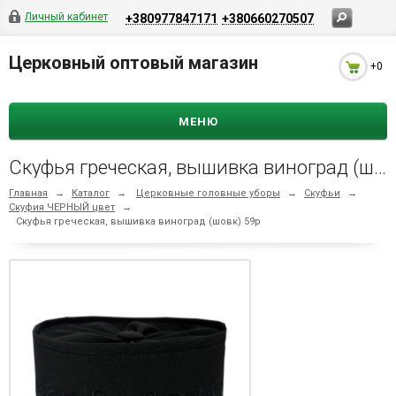
Личный кабинет
+380977847171
+380660270507
Церковный оптовый магазин
+0
МЕНЮ
Скуфья греческая, вышивка виноград (шовк) 59р
Главная
→
Каталог
→
Церковные головные уборы
→
Скуфьи
→
Скуфия ЧЕРНЫЙ цвет
→
Скуфья греческая, вышивка виноград (шовк) 59р