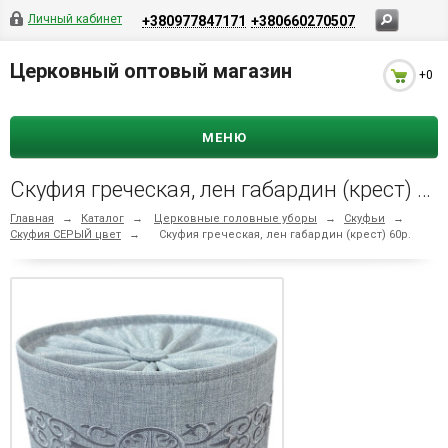
Личный кабинет
+380977847171
+380660270507
Церковный оптовый магазин
+0
МЕНЮ
Скуфия греческая, лен габардин (крест) 60р.
Главная
→
Каталог
→
Церковные головные уборы
→
Скуфьи
→
Скуфия СЕРЫЙ цвет
→
Скуфия греческая, лен габардин (крест) 60р.