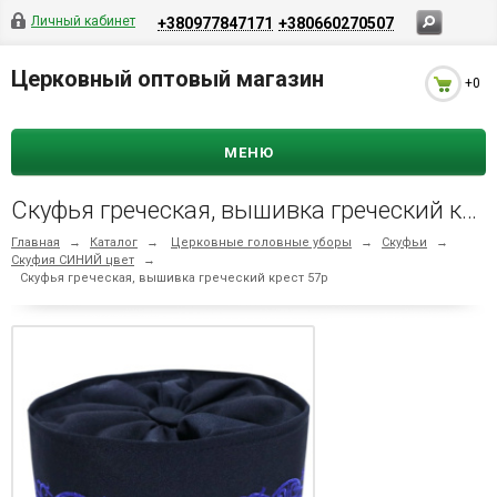
Личный кабинет
+380977847171
+380660270507
Церковный оптовый магазин
+0
МЕНЮ
Скуфья греческая, вышивка греческий крест 57р
Главная
→
Каталог
→
Церковные головные уборы
→
Скуфьи
→
Скуфия СИНИЙ цвет
→
Скуфья греческая, вышивка греческий крест 57р