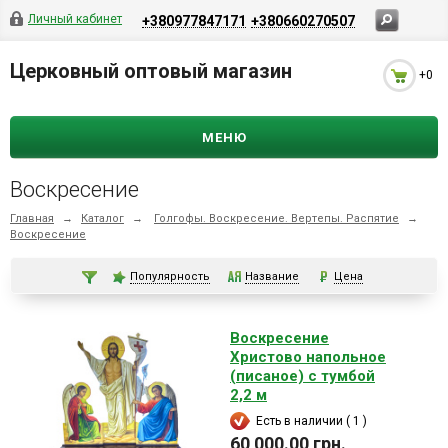
Личный кабинет
+380977847171
+380660270507
Церковный оптовый магазин
+0
МЕНЮ
Воскресение
Главная
→
Каталог
→
Голгофы. Воскресение. Вертепы. Распятие
→
Воскресение
Популярность
Название
Цена
Воскресение
Христово напольное
(писаное) с тумбой
2,2 м
Есть в наличии ( 1 )
60 000.00 грн.