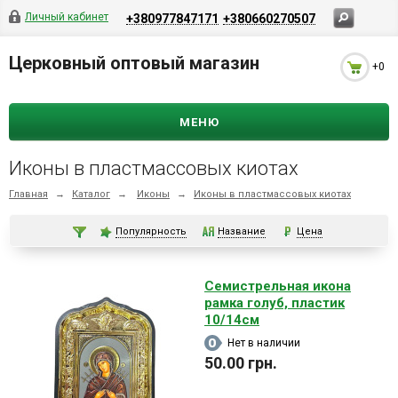
Личный кабинет
+380977847171
+380660270507
Церковный оптовый магазин
+0
МЕНЮ
Иконы в пластмассовых киотах
Главная
→
Каталог
→
Иконы
→
Иконы в пластмассовых киотах
Популярность
Название
Цена
Семистрельная икона
рамка голуб, пластик
10/14см
Нет в наличии
50.00 грн.