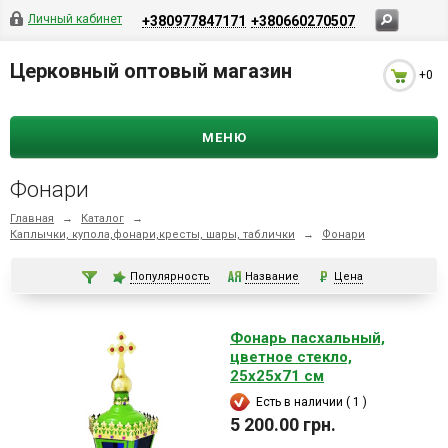
Личный кабинет
+380977847171
+380660270507
Церковный оптовый магазин
+0
МЕНЮ
Фонари
Главная
→
Каталог
→
Каплычки, купола,фонари,кресты, шары, таблички
→
Фонари
Популярность
Название
Цена
Фонарь пасхальный,
цветное стекло,
25х25х71 см
Есть в наличии ( 1 )
5 200.00 грн.