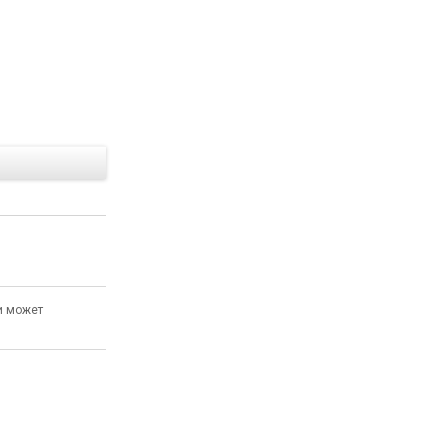
Е
и может